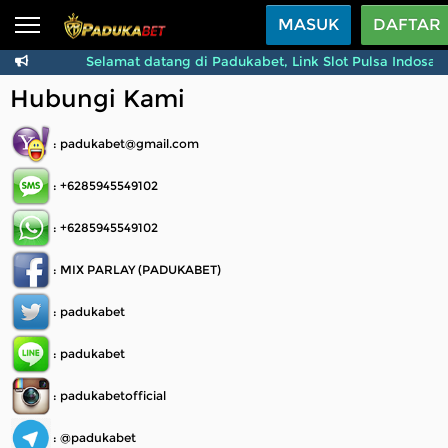
Beranda
MASUK
DAFTAR
Selamat datang di Padukabet, Link Slot Pulsa Indosat 
Sports
BARU
PROMO
Hubungi Kami
Live Casino
BARU
IDNPoker
:
padukabet@gmail.com
BARU
Slots
: +6285945549102
PROMO
IDNLIVE
: +6285945549102
BARU
Stream N Spin
: MIX PARLAY (PADUKABET)
Arcade
PROMO
: padukabet
Table Games
: padukabet
Lottery
BARU
PROMO
: padukabetofficial
IDNRaffle
: @padukabet